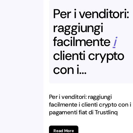
Per
i
venditori:
raggiungi
facilmente
i
clienti
crypto
con
i
pagamenti
fiat
di
Trustlinq
Per i venditori: raggiungi
facilmente i clienti crypto con i
pagamenti fiat di Trustlinq
Read More