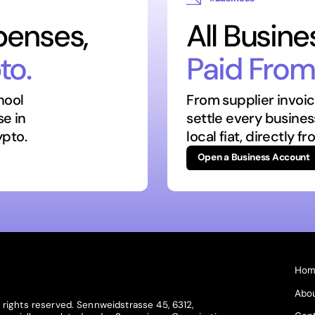
penses,
All Busin
to.
Paid From
chool
From supplier invoice
se in
settle every busine
ypto.
local fiat, directly f
Open a Business Account
Hom
Abo
rights reserved. Sennweidstrasse 45, 6312,