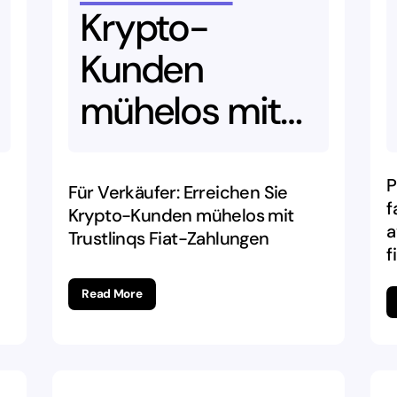
Krypto-
Kunden
mühelos
mit
Trustlinqs
Fiat-
P
Für Verkäufer: Erreichen Sie
f
Krypto-Kunden mühelos mit
Zahlungen
a
Trustlinqs Fiat-Zahlungen
f
Read More