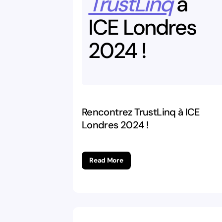
TrustLinq
à
ICE
Londres
2024
!
Rencontrez TrustLinq à ICE
Londres 2024 !
Read More