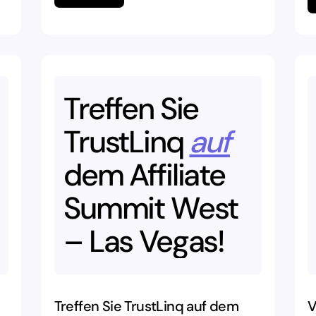
Treffen
Sie
TrustLinq
auf
dem
Affiliate
Summit
West
–
Las
Vegas!
Treffen Sie TrustLinq auf dem
V