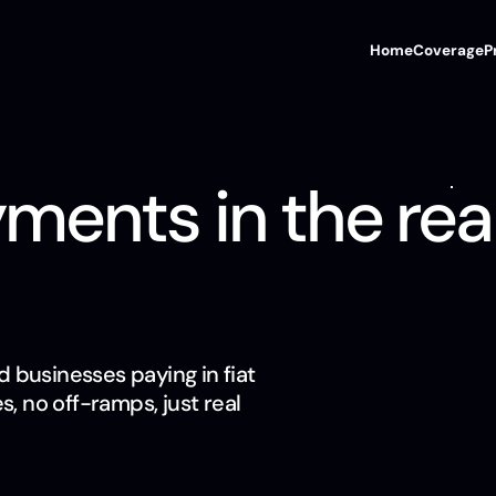
Home
Coverage
P
ments in the rea
d businesses paying in fiat
, no off-ramps, just real