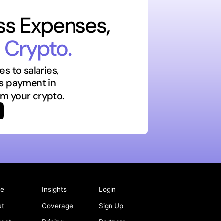
ess Expenses,
 Crypto.
s to salaries,
ss payment in
rom your crypto.
e
Insights
Login
ut
Coverage
Sign Up