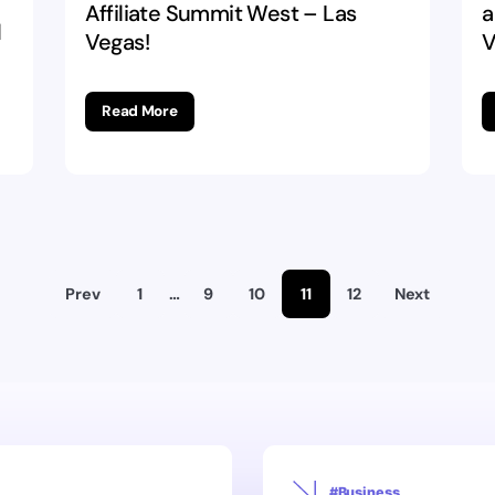
Affiliate Summit West – Las
a
d
Vegas!
V
Read More
Prev
1
…
9
10
11
12
Next
#Business