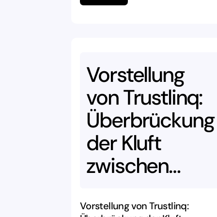
Vorstellung
von
Trustlinq:
Überbrückung
der
Kluft
zwischen
digitaler
Währung
und
Vorstellung von Trustlinq: