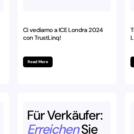
Ci vediamo a ICE Londra 2024
T
con TrustLinq!
L
es
Read More
Für
Verkäufer:
Erreichen
Sie