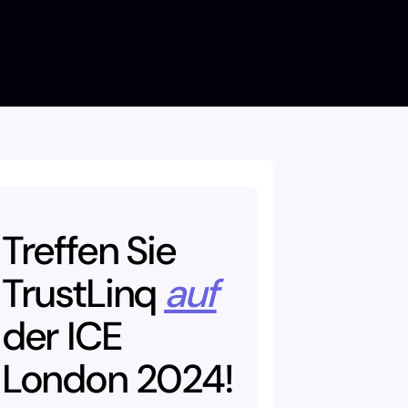
Treffen
Sie
TrustLinq
auf
der
ICE
London
2024!