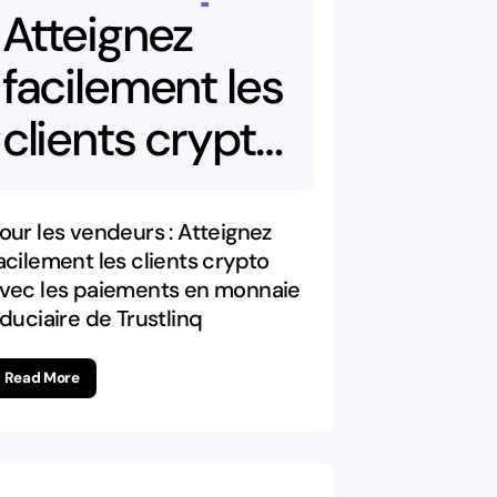
Atteignez
facilement
les
clients
crypto
avec
les
paiements
en
our les vendeurs : Atteignez
acilement les clients crypto
monnaie
vec les paiements en monnaie
iduciaire de Trustlinq
fiduciaire
de
Read More
Trustlinq