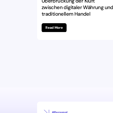
Überbrückung der Kluft
traditionellem
zwischen digitaler Währung un
traditionellem Handel
Handel
Read More
#Personal