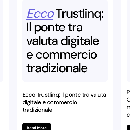
Ecco
Trustlinq:
Il
ponte
tra
valuta
digitale
e
commercio
tradizionale
P
Ecco Trustlinq: Il ponte tra valuta
C
digitale e commercio
m
tradizionale
c
Read More