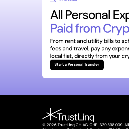
All Personal Ex
Paid from Cryp
From rent and utility bills to s
fees and travel, pay any expen
local fiat, directly from your cr
Start a Personal Transfer
© 2026 TrustLinq CH AG, CHE-329.898.039. All 