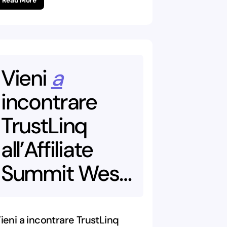
Read More
Vieni
a
incontrare
TrustLinq
all’Affiliate
Summit
West
–
Las
Vegas!
ieni a incontrare TrustLinq