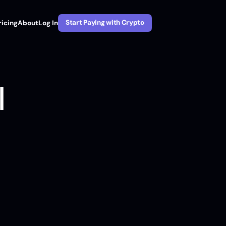
Start Paying with Crypto
ricing
About
Log In
l