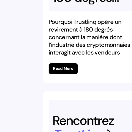
concernant
la
manière
dont
Pourquoi Trustlinq opère un
revirement à 180 degrés
l’industrie
des
concernant la manière dont
l’industrie des cryptomonnaies
cryptomonnai
interagit avec les vendeurs
interagit
avec
Read More
les
vendeurs
Rencontrez