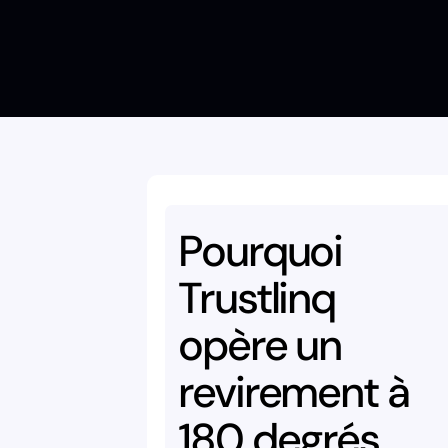
Pourquoi
Trustlinq
opère
un
revirement
à
180
degrés