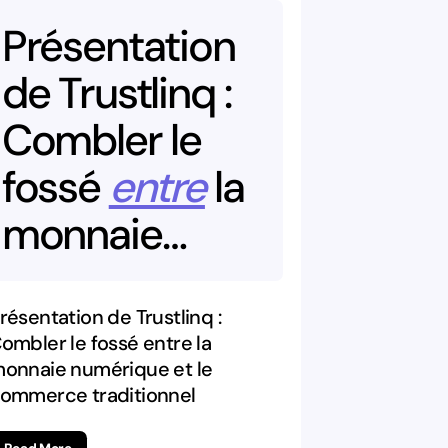
Présentation
de
Trustlinq
:
Combler
le
fossé
entre
la
monnaie
numérique
et
le
commerce
résentation de Trustlinq :
ombler le fossé entre la
traditionnel
onnaie numérique et le
ommerce traditionnel