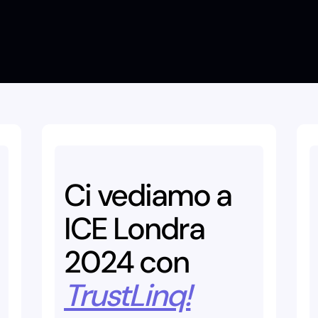
Ci
vediamo
a
ICE
Londra
2024
con
TrustLinq!